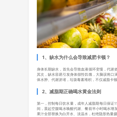
1、缺水为什么会导致减肥卡顿？
身体长期缺水，首先会导致血液循环变慢，代谢
其次，缺水容易引发身体假性饥饿，大脑误将口
体水肿、代谢淤堵，垃圾毒素堆积，不仅减脂卡
2、减脂期正确喝水黄金法则
第一，控制每日饮水量，成年人减脂期每日保证15
间，晨起空腹喝水唤醒代谢、餐前半小时喝水增
果汁全部替换为白开水、淡温水，杜绝隐形热量