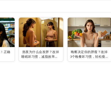
究！正确
熬夜为什么会发胖？改掉
晚餐决定你的胖瘦？改掉
睡眠坏习惯，减脂效率翻
3个晚餐坏习惯，轻松瘦全
倍
身