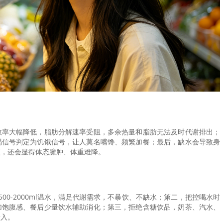
效率大幅降低，脂肪分解速率受阻，多余热量和脂肪无法及时代谢排出；
渴信号判定为饥饿信号，让人莫名嘴馋、频繁加餐；最后，缺水会导致身
顿，还会显得体态臃肿、体重难降。
00-2000ml温水，满足代谢需求，不暴饮、不缺水；第二，把控喝水时
加饱腹感、餐后少量饮水辅助消化；第三，拒绝含糖饮品，奶茶、汽水、
摄入。