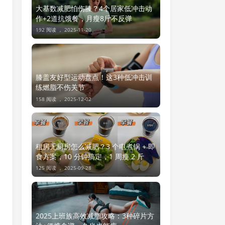
大基数减肥怕伤膝？4个居家低冲击动
作+2道抗饿餐，月瘦8斤不反弹
192 阅读 ，
2025-11-20
膝盖友好型运动盘点！这3种低冲击训
练燃脂不伤关节
158 阅读 ，
2025-12-02
租房无厨房怎么减肥？3 个电煮锅 + 即
食方案，10 分钟搞定，1 周瘦 2 斤
125 阅读 ，
2025-09-28
2025上班族高效减脂攻略：3种碎片方