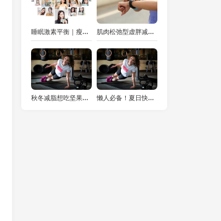
睡眠激素平衡｜瘦素与饥饿素，睡眠决定减脂效率
肌肉松弛型虚胖减脂：体重不高，身材却很臃肿
秋冬减脂想吃坚果不胖？2 道低卡坚果零食 + 1 个分装运动，解馋抗饿
懒人必备！夏日快速减肥食谱，5 分钟搞定一餐