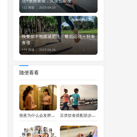
法+便携食谱，久坐也能瘦
122 阅读 ，
2025-08-20
晚餐低卡饱腹减肥法：餐后运动 + 轻食
食谱
119 阅读 ，
2025-08-26
随便看看
熬夜为什么会发胖？改掉睡眠坏习惯，减脂效率翻倍
豆类饮食搭配箭步蹲训练，瘦腿塑形