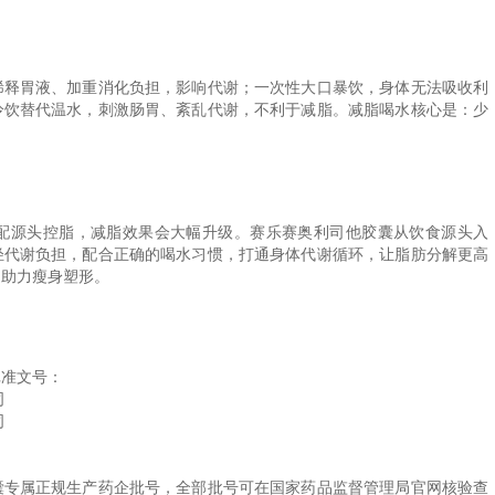
稀释胃液、加重消化负担，影响代谢；一次性大口暴饮，身体无法吸收利
冷饮替代温水，刺激肠胃、紊乱代谢，不利于减脂。减脂喝水核心是：少
配源头控脂，减脂效果会大幅升级。赛乐赛奥利司他胶囊从饮食源头入
轻代谢负担，配合正确的喝水习惯，打通身体代谢循环，让脂肪分解更高
痛助力瘦身塑形。
批准文号：
司
司
囊专属正规生产药企批号，全部批号可在国家药品监督管理局官网核验查