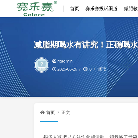
首页
赛乐赛投诉渠道
减肥教
减脂期喝水有讲究！正确喝水
rxadmin
2026-06-26
0
阅读
首页
正文
很多人减肥只关注饮食和运动，却忽略了最简