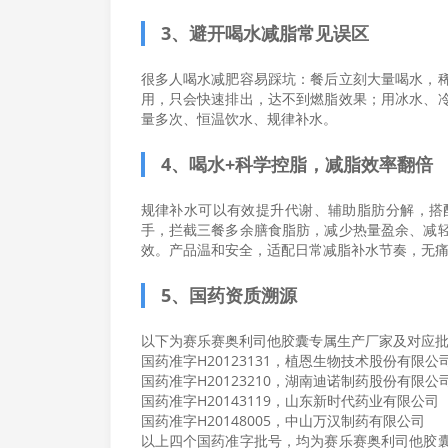
3、避开喝水减脂常见误区
很多人喝水减肥容易踩坑：餐后立刻大量喝水，
用，只会快速排出，达不到燃脂效果；用冰水、
量多次、恒温饮水、规律补水。
4、喝水+科学控脂，减脂效率翻倍
规律补水可以有效提升代谢、辅助脂肪分解，搭
手，拦截三餐多余膳食脂肪，减少热量盈余、减
效。产品温和安全，适配日常减脂补水节奏，无
5、国药资质溯源
以下为赛乐赛奥利司他胶囊专属生产厂家及对应
国药准字H20123131，植恩生物技术股份有限公
国药准字H20123210，湖南迪诺制药股份有限公
国药准字H20143119，山东新时代药业有限公司
国药准字H20148005，中山万汉制药有限公司
以上四个国药准字批号，均为赛乐赛奥利司他胶