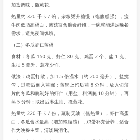
加盐调味，撒葱花。
热量约 320 千卡 / 碗，杂粮粥升糖慢（饱腹感强），瘦
牛肉低脂高蛋白，菌菇富含膳食纤维，一碗就能满足晚餐
需求，避免夜间饥饿。
（二）冬瓜虾仁蒸蛋
食材：冬瓜 150 克、虾仁 80 克、鸡蛋 2 个、盐 1 克、
生抽 5 毫升、葱花少许。
做法：鸡蛋打散，加 1.5 倍温水（约 200 毫升）、盐搅
匀，过筛后倒入蒸碗；蒸锅上汽后蒸 8 分钟，放入切薄
片的冬瓜和腌制好的虾仁（用盐、料酒腌 10 分钟），再
蒸 5 分钟；取出后淋生抽、撒葱花。
热量约 220 千卡 / 份，蒸制无油（低热量），虾仁高蛋
白，冬瓜含水量高（增加饱腹感），鸡蛋补充营养，适合
作为晚餐主菜，清淡易消化。