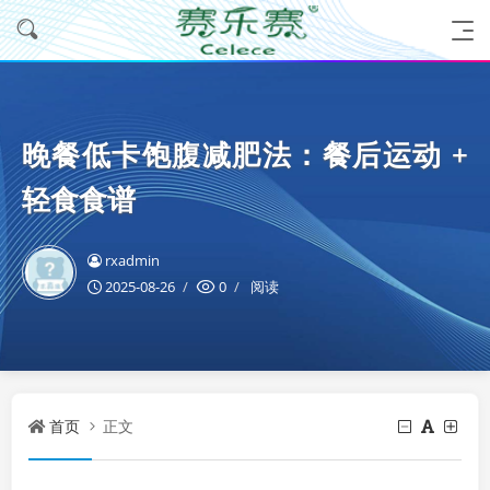
晚餐低卡饱腹减肥法：餐后运动 +
轻食食谱
rxadmin
2025-08-26
0
阅读
首页
正文