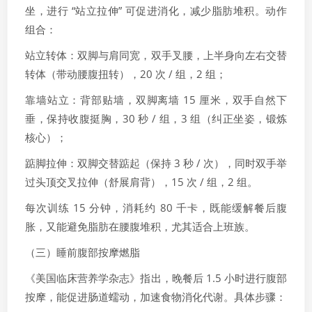
坐，进行 “站立拉伸” 可促进消化，减少脂肪堆积。动作
组合：
站立转体：双脚与肩同宽，双手叉腰，上半身向左右交替
转体（带动腰腹扭转），20 次 / 组，2 组；
靠墙站立：背部贴墙，双脚离墙 15 厘米，双手自然下
垂，保持收腹挺胸，30 秒 / 组，3 组（纠正坐姿，锻炼
核心）；
踮脚拉伸：双脚交替踮起（保持 3 秒 / 次），同时双手举
过头顶交叉拉伸（舒展肩背），15 次 / 组，2 组。
每次训练 15 分钟，消耗约 80 千卡，既能缓解餐后腹
胀，又能避免脂肪在腰腹堆积，尤其适合上班族。
（三）睡前腹部按摩燃脂
《美国临床营养学杂志》指出，晚餐后 1.5 小时进行腹部
按摩，能促进肠道蠕动，加速食物消化代谢。具体步骤：