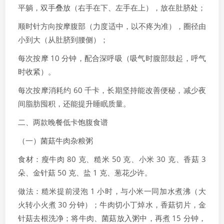
平躺，双手叠放（右手在下、左手在上），放在肚脐处；
顺时针方向按摩腹部（力度适中，以不疼为准），圈径由
小到大（从肚脐到腰侧）；
每次按摩 10 分钟，配合深呼吸（吸气时腹部鼓起，呼气
时收紧）。
每次按摩消耗约 60 千卡，长期坚持能改善便秘，减少夜
间脂肪囤积，还能提升睡眠质量。
二、两款晚餐低卡饱腹食谱
（一）菌菇牛肉杂粮粥
食材：瘦牛肉 80 克、糙米 50 克、小米 30 克、香菇 3
朵、金针菇 50 克、盐 1 克、葱花少许。
做法：糙米提前浸泡 1 小时，与小米一同加水煮沸（大
火转小火煮 30 分钟）；牛肉切小丁焯水，香菇切片，金
针菇去根洗净；将牛肉、菌菇放入粥中，再煮 15 分钟，