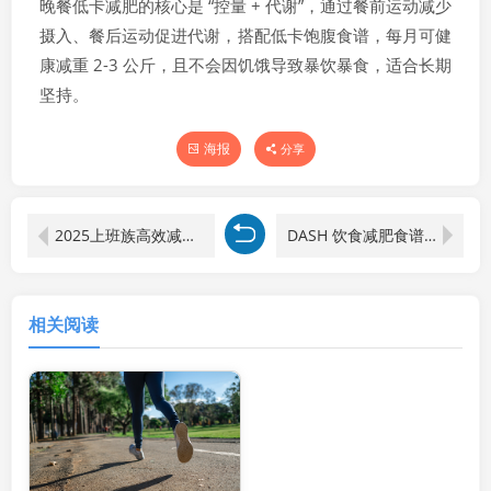
晚餐低卡减肥的核心是 “控量 + 代谢”，通过餐前运动减少
摄入、餐后运动促进代谢，搭配低卡饱腹食谱，每月可健
康减重 2-3 公斤，且不会因饥饿导致暴饮暴食，适合长期
坚持。
海报
分享
2025上班族高效减脂攻略：3种碎片方法+便携食谱，久坐也能瘦
DASH 饮食减肥食谱：控压减脂双效的健康饮食方案
相关阅读