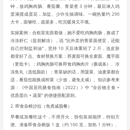
钟，放鸡胸肉肠、番茄瓣、青菜煮 3 分钟，最后淋入鸡
蛋液搅成蛋花，加盐、少许生抽调味。一碗热量约 290
大卡，面够吃，蔬菜多，吃完暖身又不饿。
实操案例：合租室友跟着做，她不爱吃鸡胸肉肠，换成了
冷冻虾仁（提前解冻），说 “比外卖的青菜面便宜，还能
自己控制盐和油”，坚持 10 天后体重轻了 2 斤，连皮肤
都变好了点。食材替换方案：荞麦面可换全麦面、魔芋面
（更低卡）；鸡胸肉肠可换即食鸡胸肉片（撕成条）、冷
冻鱼丸（选低脂款）；青菜缺的话，用菠菜、油麦菜都合
适，番茄也能换成榨菜（少放，避免太咸）。知识参考来
源：《中国居民膳食指南（2022）》中 “全谷物主食 +
优质蛋白 + 蔬菜” 的便捷搭配原则。
2. 即食杂粮沙拉（免煮减脂餐）
早餐或加餐吃这个，不用开火，拆包装就能拌，特别方
便。准备即食杂粮饭 1 盒（约 100 克，加热 1 分钟）、