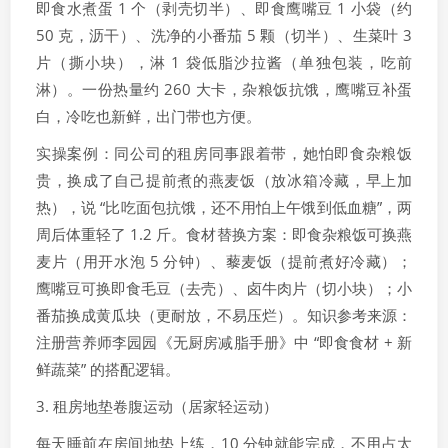
即食水煮蛋 1 个（剥壳切半）、即食鹰嘴豆 1 小袋（约
50 克，沥干）、洗净的小番茄 5 颗（切半）、生菜叶 3
片（撕小块），淋 1 袋低脂沙拉酱（单独包装，吃前
淋）。一份热量约 260 大卡，杂粮饭抗饿，鹰嘴豆补蛋
白，冷吃也新鲜，出门带也方便。
实操案例：同公司的租房同事跟着带，她怕即食杂粮饭
贵，换成了自己提前煮的燕麦饭（放冰箱冷藏，早上加
热），说 “比吃面包抗饿，还不用怕上午饿到低血糖”，两
周后体重轻了 1.2 斤。食材替换方案：即食杂粮饭可换燕
麦片（用开水泡 5 分钟）、藜麦饭（提前煮好冷藏）；
鹰嘴豆可换即食毛豆（去壳）、卤牛肉片（切小块）；小
番茄换成黄瓜块（更耐放，不易压烂）。知识参考来源：
注册营养师李园园《无厨房减脂手册》中 “即食食材 + 新
鲜蔬菜” 的搭配逻辑。
3. 租房地垫卷腹运动（居家轻运动）
每天睡前在房间地垫上练，10 分钟就能完成，不用占太