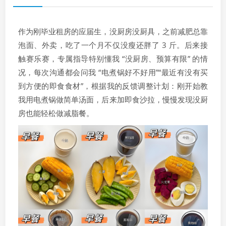
作为刚毕业租房的应届生，没厨房没厨具，之前减肥总靠
泡面、外卖，吃了一个月不仅没瘦还胖了 3 斤。后来接
触赛乐赛，专属指导特别懂我 “没厨房、预算有限” 的情
况，每次沟通都会问我 “电煮锅好不好用”“最近有没有买
到方便的即食食材”，根据我的反馈调整计划：刚开始教
我用电煮锅做简单汤面，后来加即食沙拉，慢慢发现没厨
房也能轻松做减脂餐。