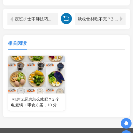
夜班护士不胖技巧！3 个熬夜减脂法，速食也能瘦，体重稳在 90 斤
秋收食材吃不完？3 个秋季减肥方法：2 道低卡利用餐 + 1 个家务运动，不浪费还掉秤
相关阅读
租房无厨房怎么减肥？3 个
电煮锅 + 即食方案，10 分钟
搞定，1 周瘦 2 斤