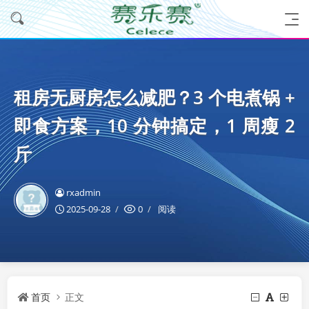
租房无厨房怎么减肥？3 个电煮锅 +
即食方案，10 分钟搞定，1 周瘦 2
斤
rxadmin
2025-09-28
0
阅读
首页
正文