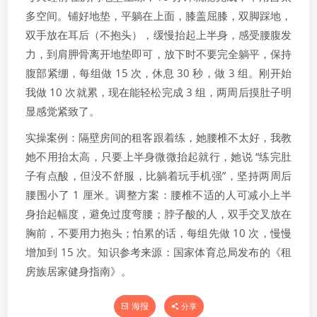
多空间。铺好地垫，平躺在上面，膝盖屈膝，双脚踩地，
双手放在耳后（不抱头），缓慢抬起上半身，感受腰腹发
力，到肩胛骨离开地垫即可，放下时不要完全躺平，保持
腹部紧绷，每组做 15 次，休息 30 秒，做 3 组。刚开始
我做 10 次就累，现在能轻松完成 3 组，两周后摸肚子明
显感觉紧致了。
实操案例：隔壁房间的租客跟着练，她腰椎不太好，我教
她不用抬太高，只要上半身微微抬起就行，她说 “练完肚
子有点酸，但没不舒服，比躺着玩手机强”，坚持两周后
腰围小了 1 厘米。调整方案：腰椎不适的人可减小上半
身抬起幅度，避免过度弯腰；脖子酸的人，双手交叉放在
胸前，不要用力抱头；怕累的话，每组先做 10 次，慢慢
增加到 15 次。知识参考来源：国家体育总局发布的《租
房族居家健身指南》。
海报
分享