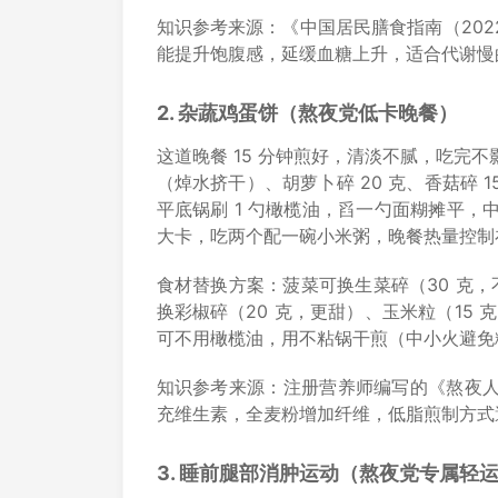
知识参考来源：《中国居民膳食指南（20
能提升饱腹感，延缓血糖上升，适合代谢慢
2. 杂蔬鸡蛋饼（熬夜党低卡晚餐）
这道晚餐 15 分钟煎好，清淡不腻，吃完不
（焯水挤干）、胡萝卜碎 20 克、香菇碎 
平底锅刷 1 勺橄榄油，舀一勺面糊摊平，中
大卡，吃两个配一碗小米粥，晚餐热量控制在
食材替换方案：菠菜可换生菜碎（30 克，
换彩椒碎（20 克，更甜）、玉米粒（15
可不用橄榄油，用不粘锅干煎（中小火避免
知识参考来源：注册营养师编写的《熬夜
充维生素，全麦粉增加纤维，低脂煎制方式
3. 睡前腿部消肿运动（熬夜党专属轻