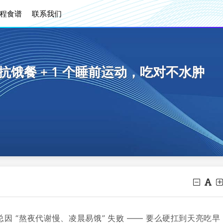
程食谱
联系我们
抗饿餐 + 1 个睡前运动，吃对不水肿
 “熬夜代谢慢、凌晨易饿” 失败 —— 要么硬扛到天亮吃早