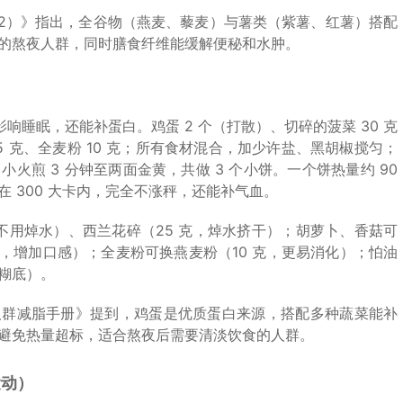
22）》指出，全谷物（燕麦、藜麦）与薯类（紫薯、红薯）搭配
的熬夜人群，同时膳食纤维能缓解便秘和水肿。
影响睡眠，还能补蛋白。鸡蛋 2 个（打散）、切碎的菠菜 30 克
15 克、全麦粉 10 克；所有食材混合，加少许盐、黑胡椒搅匀；
小火煎 3 分钟至两面金黄，共做 3 个小饼。一个饼热量约 90
 300 大卡内，完全不涨秤，还能补气血。
不用焯水）、西兰花碎（25 克，焯水挤干）；胡萝卜、香菇可
 克，增加口感）；全麦粉可换燕麦粉（10 克，更易消化）；怕油
糊底）。
人群减脂手册》提到，鸡蛋是优质蛋白来源，搭配多种蔬菜能补
避免热量超标，适合熬夜后需要清淡饮食的人群。
运动）