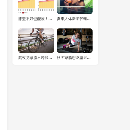
膝盖不好也能瘦！3种护膝运动+2道软烂食谱，安全不受伤
夏季人体新陈代谢加快，是减肥的黄金时期
熬夜党减脂不垮脸？2 道低卡抗饿餐 + 1 个睡前运动，吃对不水肿
秋冬减脂想吃坚果不胖？2 道低卡坚果零食 + 1 个分装运动，解馋抗饿