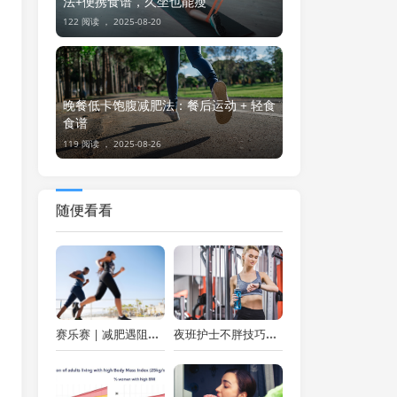
法+便携食谱，久坐也能瘦
122 阅读 ，
2025-08-20
晚餐低卡饱腹减肥法：餐后运动 + 轻食
食谱
119 阅读 ，
2025-08-26
随便看看
赛乐赛 | 减肥遇阻？这些因素或是 “罪魁祸首”
夜班护士不胖技巧！3 个熬夜减脂法，速食也能瘦，体重稳在 90 斤