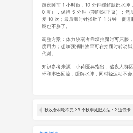
熬夜睡前 1 小时做，10 分钟缓解腿部
0 度），保持 5 分钟（期间深呼吸）；
复 10 次；最后顺时针揉肚子 1 分钟
腿也不胀了。
调整方案：体力较弱者靠墙抬腿时可屈膝
度用力；想加强消肿效果可在抬腿时转动脚踝
代谢。
知识参考来源：小荷医典指出，熬夜人群
环和淋巴回流，缓解水肿，同时轻运动不会
秋收食材吃不完？3 个秋季减肥方法：2 道低卡利用餐 + 1 个家