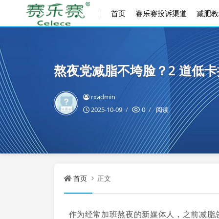
首页
赛乐赛投诉渠道
减肥教
熬夜党减脂不垮脸？2 道低卡
rxadmin
2025-10-09
0
阅读
首页
正文
作为经常加班熬夜的新媒体人，之前减脂总因