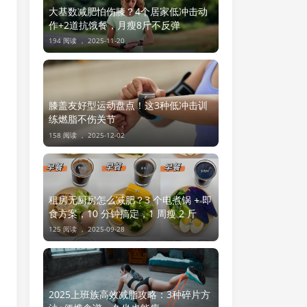
大基数减肥怕伤膝？4个居家低冲击动
作+2道抗饿餐，月瘦8斤不反弹
194 阅读 ，
2025-11-20
膝盖友好型运动盘点！这3种低冲击训
练燃脂不伤关节
158 阅读 ，
2025-12-02
租房无厨房怎么减肥？3 个电煮锅 + 即
食方案，10 分钟搞定，1 周瘦 2 斤
125 阅读 ，
2025-09-28
2025上班族高效减脂攻略：3种碎片方