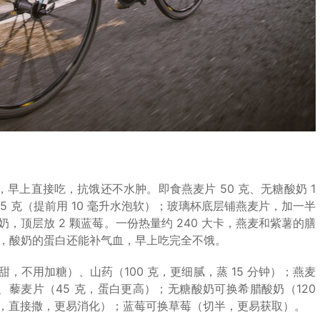
，早上直接吃，抗饿还不水肿。即食燕麦片 50 克、无糖酸奶 1
籽 5 克（提前用 10 毫升水泡软）；玻璃杯底层铺燕麦片，加一半
，顶层放 2 颗蓝莓。一份热量约 240 大卡，燕麦和紫薯的膳
，酸奶的蛋白还能补气血，早上吃完全不饿。
甜，不用加糖）、山药（100 克，更细腻，蒸 15 分钟）；燕麦
、藜麦片（45 克，蛋白更高）；无糖酸奶可换希腊酸奶（120
克，直接撒，更易消化）；蓝莓可换草莓（切半，更易获取）。