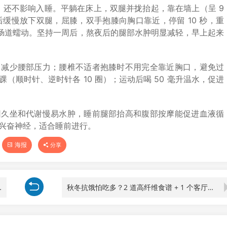
水肿，还不影响入睡。平躺在床上，双腿并拢抬起，靠在墙上（呈 9
然后缓慢放下双腿，屈膝，双手抱膝向胸口靠近，停留 10 秒，重
，促进肠道蠕动。坚持一周后，熬夜后的腿部水肿明显减轻，早上起来
，减少腰部压力；腰椎不适者抱膝时不用完全靠近胸口，避免过
（顺时针、逆时针各 10 圈）；运动后喝 50 毫升温水，促进
因久坐和代谢慢易水肿，睡前腿部抬高和腹部按摩能促进血液循
兴奋神经，适合睡前进行。
海报
分享
务运动，不浪费还掉秤
秋冬抗饿怕吃多？2 道高纤维食谱 + 1 个客厅运动，吃饱不涨秤