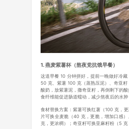
1. 燕麦紫薯杯（熬夜党抗饿早餐）
这道早餐 10 分钟拼好，提前一晚做好冷藏
50 克、紫薯 100 克（蒸熟压泥）、奇亚
酸奶，放紫薯泥，撒奇亚籽，再倒剩下的酸奶
食纤维能促进肠道蠕动，减少熬夜后的水肿
食材替换方案：紫薯可换红薯（100 克，更
片可换全麦脆（40 克，更脆，增加口感）
克，更浓稠）；奇亚籽可换亚麻籽粉（5 